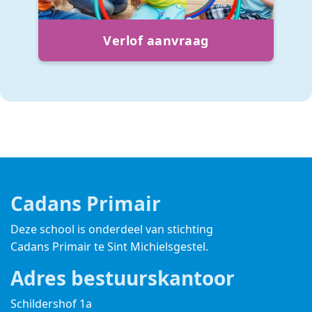
Verlof aanvraag
Cadans Primair
Deze school is onderdeel van stichting
Cadans Primair
te Sint Michielsgestel.
Adres bestuurskantoor
Schildershof 1a