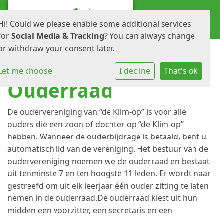
Hi! Could we please enable some additional services
for
Social Media & Tracking
? You can always change
or withdraw your consent later.
Let me choose
I decline
That's ok
Ouderraad
De oudervereniging van “de Klim-op” is voor alle
ouders die een zoon of dochter op “de Klim-op”
hebben. Wanneer de ouderbijdrage is betaald, bent u
automatisch lid van de vereniging. Het bestuur van de
oudervereniging noemen we de ouderraad en bestaat
uit tenminste 7 en ten hoogste 11 leden. Er wordt naar
gestreefd om uit elk leerjaar één ouder zitting te laten
nemen in de ouderraad.De ouderraad kiest uit hun
midden een voorzitter, een secretaris en een