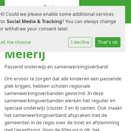
Hi! Could we please enable some additional services
for
Social Media & Tracking
? You can always change
or withdraw your consent later.
Let me choose
I decline
That's ok
Meierij
Passend onderwijs en samenwerkingsverband
Om ervoor te zorgen dat alle kinderen een passende
plek krijgen, hebben scholen regionale
samenwerkingsverbanden gevormd. In deze
samenwerkingsverbanden werken het regulier en
speciaal onderwijs (cluster 3 en 4) samen. Ook maakt
het samenwerkingsverband afspraken met de
gemeenten in de regio over de inzet en afstemming
met (jeugd)zorg. Voor de Klim-op is dit het