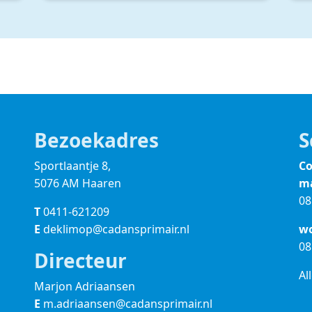
Bezoekadres
S
Sportlaantje 8,
Co
5076 AM Haaren
ma
08
T
0411-621209
E
deklimop@cadansprimair.nl
wo
08
Directeur
Al
Marjon Adriaansen
E
m.adriaansen@cadansprimair.nl