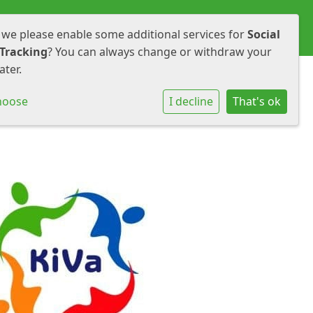
amenwerken
Informatie
Contact
 we please enable some additional services for
Social
Tracking
? You can always change or withdraw your
ater.
hoose
I decline
That's ok