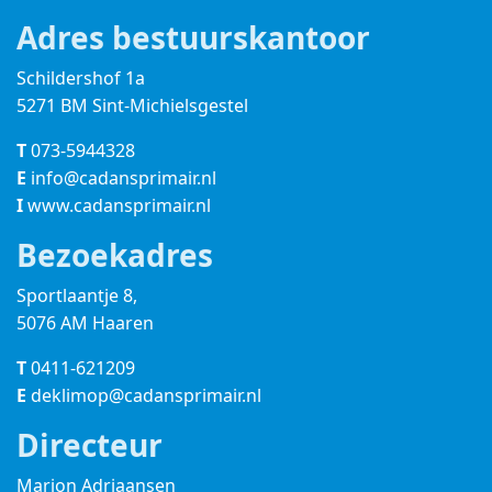
Adres bestuurskantoor
Schildershof 1a
5271 BM Sint-Michielsgestel
T
073-5944328
E
info@cadansprimair.nl
I
www.cadansprimair.nl
Bezoekadres
Sportlaantje 8,
5076 AM Haaren
T
0411-621209
E
deklimop@cadansprimair.nl
Directeur
Marjon Adriaansen