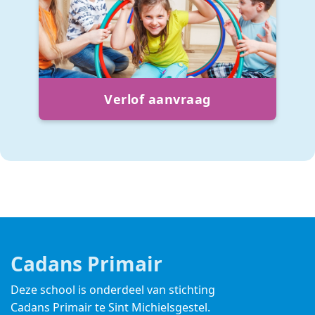
Verlof aanvraag
Cadans Primair
Deze school is onderdeel van stichting
Cadans Primair
te Sint Michielsgestel.