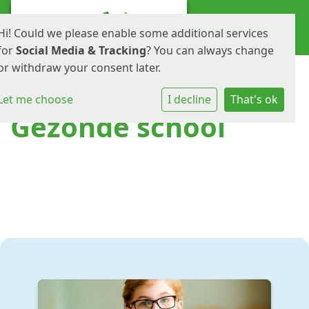
Hi! Could we please enable some additional services
for
Social Media & Tracking
? You can always change
or withdraw your consent later.
Let me choose
I decline
That's ok
Gezonde school